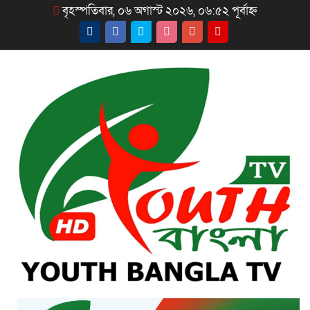
বৃহস্পতিবার, ০৬ অগাস্ট ২০২৬, ০৬:৫২ পূর্বাহ্ন