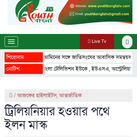
Live Tv
Toggle
navigation
শিরোনাম
মাহ্দী আমিনের সঙ্গে জাতিসংঘের আবাসিক সমন্বয়কারীর সাক্ষ
নোটিশ
ইয়ুথ বাংলা টেলিভিশন ইউকে , ইউএসএ, অস্ট্রেলিয়া ,ফ্রান্স, কা
/
আজকের হাইলাইটস
,
আন্তর্জাতিক
ট্রিলিয়নিয়ার হওয়ার পথে
ইলন মাস্ক