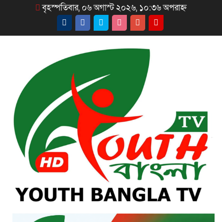
বৃহস্পতিবার, ০৬ অগাস্ট ২০২৬, ১০:৩৬ অপরাহ্ন