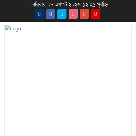
রবিবার, ০৯ অগাস্ট ২০২৬, ১২:২১ পূর্বাহ্ন