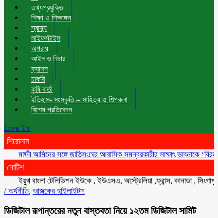
তথ্যপ্রযুক্তি
শিক্ষা ও শিক্ষাঙ্গন
স্বাস্থ্য
লাইফস্টাইল
অপরাধ
আইন ও বিচার
ফ্যাশন
চাকরি
কৃষি বার্তা
ইতিহাস- সংস্কৃতি – সাহিত্য ও শিল্পকলা
বিশেষ প্রতিবেদন
Live Tv
শিরোনাম
মাহ্দী আমিনের সঙ্গে জাতিসংঘের আবাসিক সমন্বয়কারীর সাক্ষাৎ
ভাবনাকে ‘বিরল প্রতিভা’
নোটিশ
ইয়ুথ বাংলা টেলিভিশন ইউকে , ইউএসএ, অস্ট্রেলিয়া ,ফ্রান্স, কানাডা , সিংগাপুর , মা
/
অর্থনীতি
,
আজকের হাইলাইটস
ডিজিটাল রূপান্তরের নতুন বাস্তবতা নিয়ে ১২তম ডিজিটাল সামিট