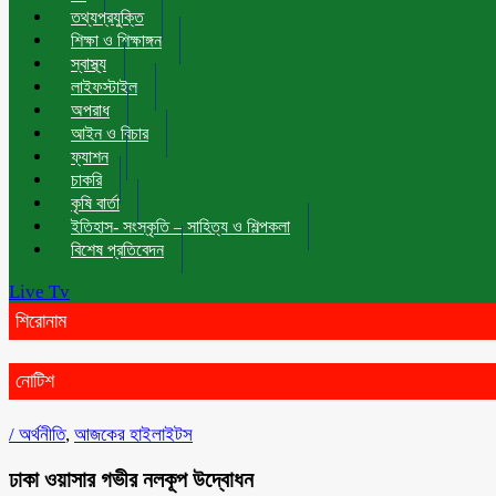
তথ্যপ্রযুক্তি
শিক্ষা ও শিক্ষাঙ্গন
স্বাস্থ্য
লাইফস্টাইল
অপরাধ
আইন ও বিচার
ফ্যাশন
চাকরি
কৃষি বার্তা
ইতিহাস- সংস্কৃতি – সাহিত্য ও শিল্পকলা
বিশেষ প্রতিবেদন
Live Tv
শিরোনাম
নোটিশ
/
অর্থনীতি
,
আজকের হাইলাইটস
ঢাকা ওয়াসার গভীর নলকূপ উদ্বোধন