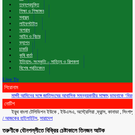
তথ্যপ্রযুক্তি
শিক্ষা ও শিক্ষাঙ্গন
স্বাস্থ্য
লাইফস্টাইল
অপরাধ
আইন ও বিচার
ফ্যাশন
চাকরি
কৃষি বার্তা
ইতিহাস- সংস্কৃতি – সাহিত্য ও শিল্পকলা
বিশেষ প্রতিবেদন
Live Tv
শিরোনাম
মাহ্দী আমিনের সঙ্গে জাতিসংঘের আবাসিক সমন্বয়কারীর সাক্ষাৎ
ভাবনাকে ‘বিরল প্রতিভা
নোটিশ
ইয়ুথ বাংলা টেলিভিশন ইউকে , ইউএসএ, অস্ট্রেলিয়া ,ফ্রান্স, কানাডা , সিংগাপুর , মা
/
আজকের হাইলাইটস
,
সারাদেশ
তরুণীকে যৌনপল্লীতে বিক্রির চেষ্টাকালে তিনজন আটক