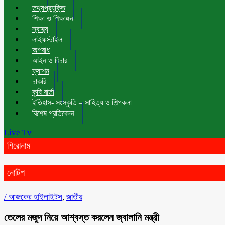
তথ্যপ্রযুক্তি
শিক্ষা ও শিক্ষাঙ্গন
স্বাস্থ্য
লাইফস্টাইল
অপরাধ
আইন ও বিচার
ফ্যাশন
চাকরি
কৃষি বার্তা
ইতিহাস- সংস্কৃতি – সাহিত্য ও শিল্পকলা
বিশেষ প্রতিবেদন
Live Tv
শিরোনাম
নোটিশ
/
আজকের হাইলাইটস
,
জাতীয়
তেলের মজুদ নিয়ে আশ্বস্ত করলেন জ্বালানি মন্ত্রী