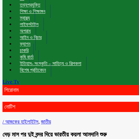
তথ্যপ্রযুক্তি
শিক্ষা ও শিক্ষাঙ্গন
স্বাস্থ্য
লাইফস্টাইল
অপরাধ
আইন ও বিচার
ফ্যাশন
চাকরি
কৃষি বার্তা
ইতিহাস- সংস্কৃতি – সাহিত্য ও শিল্পকলা
বিশেষ প্রতিবেদন
Live Tv
শিরোনাম
নোটিশ
/
আজকের হাইলাইটস
,
জাতীয়
দেড় মাস পর দুই বন্দর দিয়ে ভারতীয় কয়লা আমদানি শুরু