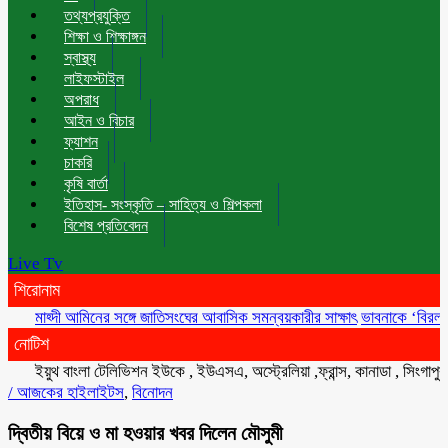
তথ্যপ্রযুক্তি
শিক্ষা ও শিক্ষাঙ্গন
স্বাস্থ্য
লাইফস্টাইল
অপরাধ
আইন ও বিচার
ফ্যাশন
চাকরি
কৃষি বার্তা
ইতিহাস- সংস্কৃতি – সাহিত্য ও শিল্পকলা
বিশেষ প্রতিবেদন
Live Tv
শিরোনাম
মাহ্দী আমিনের সঙ্গে জাতিসংঘের আবাসিক সমন্বয়কারীর সাক্ষাৎ
ভাবনাকে ‘বিরল প্রতিভা’
নোটিশ
ইয়ুথ বাংলা টেলিভিশন ইউকে , ইউএসএ, অস্ট্রেলিয়া ,ফ্রান্স, কানাডা , সিংগাপুর , মা
/
আজকের হাইলাইটস
,
বিনোদন
দ্বিতীয় বিয়ে ও মা হওয়ার খবর দিলেন মৌসুমী