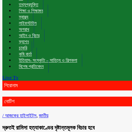
তথ্যপ্রযুক্তি
শিক্ষা ও শিক্ষাঙ্গন
স্বাস্থ্য
লাইফস্টাইল
অপরাধ
আইন ও বিচার
ফ্যাশন
চাকরি
কৃষি বার্তা
ইতিহাস- সংস্কৃতি – সাহিত্য ও শিল্পকলা
বিশেষ প্রতিবেদন
Live Tv
শিরোনাম
নোটিশ
/
আজকের হাইলাইটস
,
জাতীয়
দ্রুতই রামিসা হত্যাকাণ্ডের দৃষ্টান্তমূলক বিচার হবে