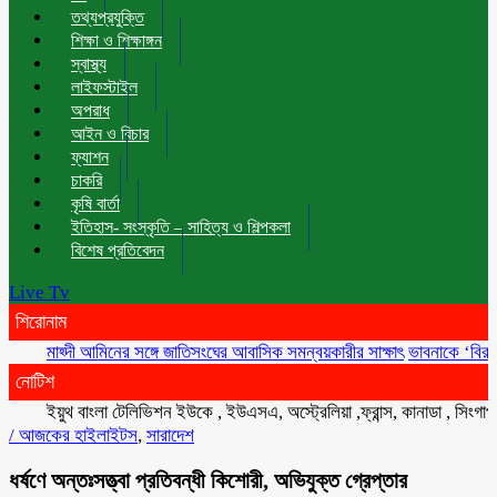
তথ্যপ্রযুক্তি
শিক্ষা ও শিক্ষাঙ্গন
স্বাস্থ্য
লাইফস্টাইল
অপরাধ
আইন ও বিচার
ফ্যাশন
চাকরি
কৃষি বার্তা
ইতিহাস- সংস্কৃতি – সাহিত্য ও শিল্পকলা
বিশেষ প্রতিবেদন
Live Tv
শিরোনাম
মাহ্দী আমিনের সঙ্গে জাতিসংঘের আবাসিক সমন্বয়কারীর সাক্ষাৎ
ভাবনাকে ‘বিরল প্রতিভা
নোটিশ
ইয়ুথ বাংলা টেলিভিশন ইউকে , ইউএসএ, অস্ট্রেলিয়া ,ফ্রান্স, কানাডা , সিংগাপুর , ম
/
আজকের হাইলাইটস
,
সারাদেশ
ধর্ষণে অন্তঃসত্ত্বা প্রতিবন্ধী কিশোরী, অভিযুক্ত গ্রেপ্তার