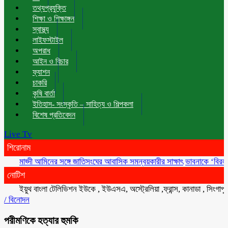
তথ্যপ্রযুক্তি
শিক্ষা ও শিক্ষাঙ্গন
স্বাস্থ্য
লাইফস্টাইল
অপরাধ
আইন ও বিচার
ফ্যাশন
চাকরি
কৃষি বার্তা
ইতিহাস- সংস্কৃতি – সাহিত্য ও শিল্পকলা
বিশেষ প্রতিবেদন
Live Tv
শিরোনাম
মাহ্দী আমিনের সঙ্গে জাতিসংঘের আবাসিক সমন্বয়কারীর সাক্ষাৎ
ভাবনাকে ‘বিরল প্রতিভা’
নোটিশ
ইয়ুথ বাংলা টেলিভিশন ইউকে , ইউএসএ, অস্ট্রেলিয়া ,ফ্রান্স, কানাডা , সিংগাপুর , মা
/
বিনোদন
পরীমণিকে হত্যার হুমকি