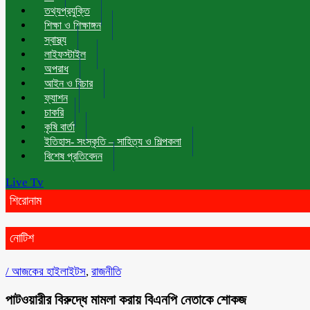
তথ্যপ্রযুক্তি
শিক্ষা ও শিক্ষাঙ্গন
স্বাস্থ্য
লাইফস্টাইল
অপরাধ
আইন ও বিচার
ফ্যাশন
চাকরি
কৃষি বার্তা
ইতিহাস- সংস্কৃতি – সাহিত্য ও শিল্পকলা
বিশেষ প্রতিবেদন
Live Tv
শিরোনাম
নোটিশ
/
আজকের হাইলাইটস
,
রাজনীতি
পাটওয়ারীর বিরুদ্ধে মামলা করায় বিএনপি নেতাকে শোকজ