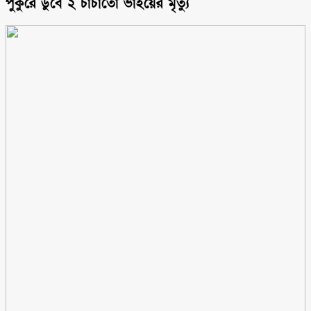
পুকুরে ডুবে ২ চাচাতো ভাইয়ের মৃত্যু