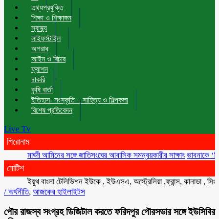
তথ্যপ্রযুক্তি
শিক্ষা ও শিক্ষাঙ্গন
স্বাস্থ্য
লাইফস্টাইল
অপরাধ
আইন ও বিচার
ফ্যাশন
চাকরি
কৃষি বার্তা
ইতিহাস- সংস্কৃতি – সাহিত্য ও শিল্পকলা
বিশেষ প্রতিবেদন
Live Tv
শিরোনাম
মাহ্দী আমিনের সঙ্গে জাতিসংঘের আবাসিক সমন্বয়কারীর সাক্ষাৎ
ভাবনাকে ‘বিরল প্রতি
নোটিশ
ইয়ুথ বাংলা টেলিভিশন ইউকে , ইউএসএ, অস্ট্রেলিয়া ,ফ্রান্স, কানাডা , সিংগাপুর ,
/
অর্থনীতি
,
আজকের হাইলাইটস
পৌর রাজস্ব সংগ্রহ ডিজিটাল করতে ফরিদপুর পৌরসভার সঙ্গে ইউসিবির