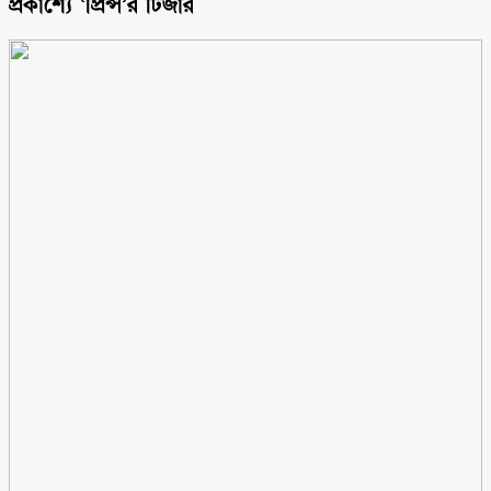
প্রকাশ্যে ‘প্রিন্স’র টিজার