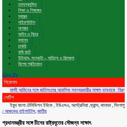
তথ্যপ্রযুক্তি
শিক্ষা ও শিক্ষাঙ্গন
স্বাস্থ্য
লাইফস্টাইল
অপরাধ
আইন ও বিচার
ফ্যাশন
চাকরি
কৃষি বার্তা
ইতিহাস- সংস্কৃতি – সাহিত্য ও শিল্পকলা
বিশেষ প্রতিবেদন
Live Tv
শিরোনাম
মাহ্দী আমিনের সঙ্গে জাতিসংঘের আবাসিক সমন্বয়কারীর সাক্ষাৎ
ভাবনাকে ‘বিরল প্রতিভা’
নোটিশ
ইয়ুথ বাংলা টেলিভিশন ইউকে , ইউএসএ, অস্ট্রেলিয়া ,ফ্রান্স, কানাডা , সিংগাপুর , মা
/
আজকের হাইলাইটস
,
জাতীয়
প্রধানমন্ত্রীর সঙ্গে চীনের রাষ্ট্রদূতের সৌজন্য সাক্ষাৎ