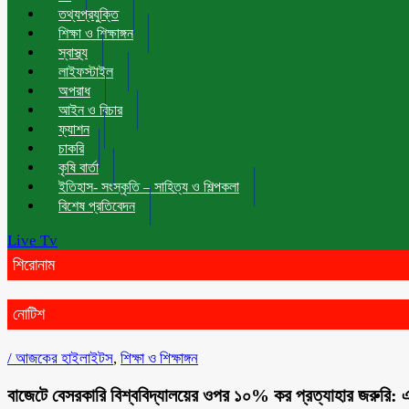
তথ্যপ্রযুক্তি
শিক্ষা ও শিক্ষাঙ্গন
স্বাস্থ্য
লাইফস্টাইল
অপরাধ
আইন ও বিচার
ফ্যাশন
চাকরি
কৃষি বার্তা
ইতিহাস- সংস্কৃতি – সাহিত্য ও শিল্পকলা
বিশেষ প্রতিবেদন
Live Tv
শিরোনাম
নোটিশ
/
আজকের হাইলাইটস
,
শিক্ষা ও শিক্ষাঙ্গন
বাজেটে বেসরকারি বিশ্ববিদ্যালয়ের ওপর ১০% কর প্রত্যাহার জরুরি: