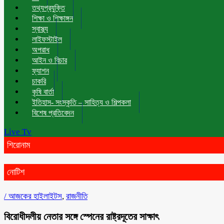
তথ্যপ্রযুক্তি
শিক্ষা ও শিক্ষাঙ্গন
স্বাস্থ্য
লাইফস্টাইল
অপরাধ
আইন ও বিচার
ফ্যাশন
চাকরি
কৃষি বার্তা
ইতিহাস- সংস্কৃতি – সাহিত্য ও শিল্পকলা
বিশেষ প্রতিবেদন
Live Tv
শিরোনাম
নোটিশ
/
আজকের হাইলাইটস
,
রাজনীতি
বিরোধীদলীয় নেতার সঙ্গে স্পেনের রাষ্ট্রদূতের সাক্ষাৎ