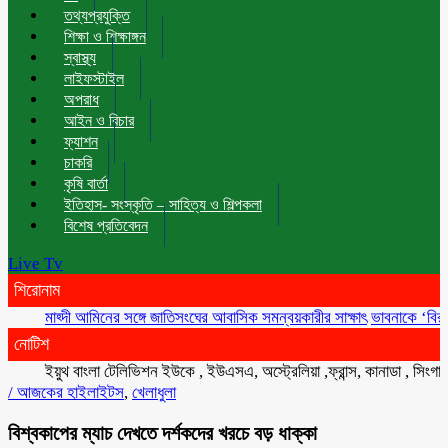
তথ্যপ্রযুক্তি
শিক্ষা ও শিক্ষাঙ্গন
স্বাস্থ্য
লাইফস্টাইল
অপরাধ
আইন ও বিচার
ফ্যাশন
চাকরি
কৃষি বার্তা
ইতিহাস- সংস্কৃতি – সাহিত্য ও শিল্পকলা
বিশেষ প্রতিবেদন
Live Tv
শিরোনাম
মাহ্দী আমিনের সঙ্গে জাতিসংঘের আবাসিক সমন্বয়কারীর সাক্ষাৎ
ভাবনাকে ‘বিরল প্রতিভা
নোটিশ
ইয়ুথ বাংলা টেলিভিশন ইউকে , ইউএসএ, অস্ট্রেলিয়া ,ফ্রান্স, কানাডা , সিংগাপুর , ম
/
আজকের হাইলাইটস
,
খেলাধুলা
বিশ্বকাপের ম্যাচ দেখতে দর্শকদের খরচে বড় ধাক্কা