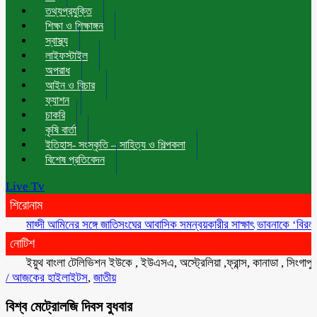
তথ্যপ্রযুক্তি
শিক্ষা ও শিক্ষাঙ্গন
স্বাস্থ্য
লাইফস্টাইল
অপরাধ
আইন ও বিচার
ফ্যাশন
চাকরি
কৃষি বার্তা
ইতিহাস- সংস্কৃতি – সাহিত্য ও শিল্পকলা
বিশেষ প্রতিবেদন
Live Tv
শিরোনাম
মাহ্দী আমিনের সঙ্গে জাতিসংঘের আবাসিক সমন্বয়কারীর সাক্ষাৎ
ভাবনাকে ‘বিরল প্রতিভা’
নোটিশ
ইয়ুথ বাংলা টেলিভিশন ইউকে , ইউএসএ, অস্ট্রেলিয়া ,ফ্রান্স, কানাডা , সিংগাপুর , মা
/
আজকের হাইলাইটস
,
জাতীয়
বিশ্ব মেট্রোলজি দিবস বুধবার