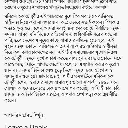
হট্টগোল শুরু হয়। ওই সময় স্পিকার বারবার সংসদ সদস্যদের শান্ত
হওয়ার অনুরোধ জানালেও পরিস্থিতি নিয়ন্ত্রণের বাইরে চলে যায়।
মনিরুল হক চৌধুরীর এই আচরণের মুখে স্পিকার তাকে ব্যক্তিগত
স্বাধীনতা নিয়ে কথা না বলার জন্য কঠোরভাবে সতর্ক করেন। স্পিকার
অত্যন্ত ক্ষুব্ধ হয়ে বলেন, আমরা সবাই জনগণের ভোটে নির্বাচিত সংসদ
সদস্য। আমরা যদি নিজেদের ডিসেন্সি এবং ডিগনিটি ধরে রাখতে না
পারি, তবে দেশের মানুষের কাছে আমাদের লজ্জিত হতে হবে। এই
মহান সংসদ কোনো ব্যক্তিগত আক্রমণ বা কারও ব্যক্তিগত স্বাধীনতা
নিয়ে কথা বলার চারণক্ষেত্র নয়। এই তীব্র সমালোচনার মুখে মনিরুল
হক চৌধুরী সংসদে দুঃখ প্রকাশ করতে বাধ্য হন এবং তার কোনো শব্দে
কারও আত্মসম্মানে আঘাত লেগে থাকলে, তা এক্সপাঞ্জ করার অনুরোধ
জানান।এ সময় তিনি চ্যালেঞ্জ ছুড়ে দিলে সংসদে চরম হট্টগোল ও
বাদানুবাদ শুরু হয়। জামায়াতে ইসলামীর প্রসঙ্গ টেনে মনিরুল হক
চৌধুরী বলেন, ‘ওনাদের সাথে আমার খুব ভালো সম্পর্ক। ১৯৬৮ সনে
গোলাম আযমের নেতৃত্বে ঢাকায় আন্দোলন করেছি। আমি স্বীকার করি,
জামায়াত ক্যাডারভিত্তিক সংগঠন, আপনারা লেখাপড়া করে রাজনীতি
করেন।’
আপনার মতামত লিখুন :
Leave a Reply