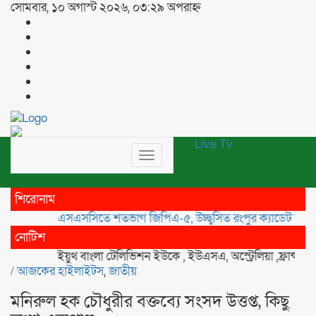
সোমবার, ১০ অগাস্ট ২০২৬, ০৩:২৯ অপরাহ্ন
Live Tv
Toggle
navigation
শিরোনাম
এসএসসিতে শতভাগ জিপিএ-৫, উচ্ছ্বসিত রংপুর ক্যাডেট কলেজ
মাহ্
নোটিশ
ইয়ুথ বাংলা টেলিভিশন ইউকে , ইউএসএ, অস্ট্রেলিয়া ,ফ্রান্স, কানাডা ,
/
আজকের হাইলাইটস
,
জাতীয়
মনিরুল হক চৌধুরীর বক্তব্যে সংসদ উত্তপ্ত, কিছু