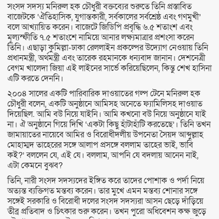
সংসদ সদস্য মনিরুল হক চৌধুরী বক্তব্যের শুরুতে তিনি প্রস্তাবিত
বাজেটকে ‘ঐতিহাসিক, যুগান্তকারী, সর্বকালের সর্বশ্রেষ্ঠ এবং গণমুখী’
বলে আখ্যায়িত করেন। বাজেটে জিডিপি প্রবৃদ্ধি ৬.৫ শতাংশ এবং
মূল্যস্ফীতি ৭.৫ শতাংশে নামিয়ে আনার লক্ষ্যমাত্রার প্রশংসা করেন
তিনি। এছাড়া কুমিল্লা-ঢাকা রেললাইন প্রকল্পের উদ্যোগ নেওয়ায় তিনি
প্রধানমন্ত্রী, অর্থমন্ত্রী এবং তারেক রহমানকে ধন্যবাদ জানান। দেশনেত্রী
বেগম খালেদা জিয়া এই লাইনের সার্ভে করিয়েছিলেন, কিন্তু শেখ হাসিনা
এটি করতে দেননি।
২০০৪ সালের একটি পারিবারিক দাওয়াতের গল্প টেনে মনিরুল হক
চৌধুরী বলেন, একটি অনুষ্ঠানে আমিসহ অনেতে ফ্যামিলিসহ দাওয়াত
দিয়েছিল. আমি বউ নিয়ে যাইনি। আমি কখনো বউ নিয়ে অনুষ্ঠানে যাই
না। ঐ অনুষ্ঠানে গিয়ে দিখি ‘একটা কিছু হাঁটাহাঁটি করতেছে’। তিনি তখন
জামায়াতের নায়েবে আমির ও বিরোধীদলীয় উপনেতা সৈয়দ আব্দুল্লাহ
মোহাম্মদ তাহেরের সঙ্গে আলাপ প্রসঙ্গে বললাম তাহের ভাই, ভাবি
কই?’ বললেন যে, এই যে। বললাম, আপনি যে বদলায় আনেন নাই,
এটা কেমনে বুঝব?
তিনি, নারী সংসদ সদস্যদের ইঙ্গিত করে তাদের পোশাক ও পর্দা নিয়ে
অত্যন্ত ব্যক্তিগত মন্তব্য করেন। তার মুখে এমন মন্তব্য শোনার সঙ্গে
সঙ্গেই সরকারি ও বিরোধী দলের সংসদ সদস্যরা আসন ছেড়ে দাঁড়িয়ে
তীব্র প্রতিবাদ ও চিৎকার শুরু করেন। তখন পুরো অধিবেশন কক্ষ জুড়ে