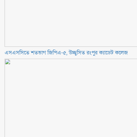
এসএসসিতে শতভাগ জিপিএ-৫, উচ্ছ্বসিত রংপুর ক্যাডেট কলেজ