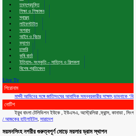
তথ্যপ্রযুক্তি
শিক্ষা ও শিক্ষাঙ্গন
স্বাস্থ্য
লাইফস্টাইল
অপরাধ
আইন ও বিচার
ফ্যাশন
চাকরি
কৃষি বার্তা
ইতিহাস- সংস্কৃতি – সাহিত্য ও শিল্পকলা
বিশেষ প্রতিবেদন
Live Tv
শিরোনাম
মাহ্দী আমিনের সঙ্গে জাতিসংঘের আবাসিক সমন্বয়কারীর সাক্ষাৎ
ভাবনাকে ‘বিরল প্রতিভ
নোটিশ
ইয়ুথ বাংলা টেলিভিশন ইউকে , ইউএসএ, অস্ট্রেলিয়া ,ফ্রান্স, কানাডা , সিংগাপুর , 
/
আজকের হাইলাইটস
,
সারাদেশ
ময়মনসিংহ নগরীর গুরুত্বপূর্ণ মোড়ে ময়লার ড্রাম স্থাপন