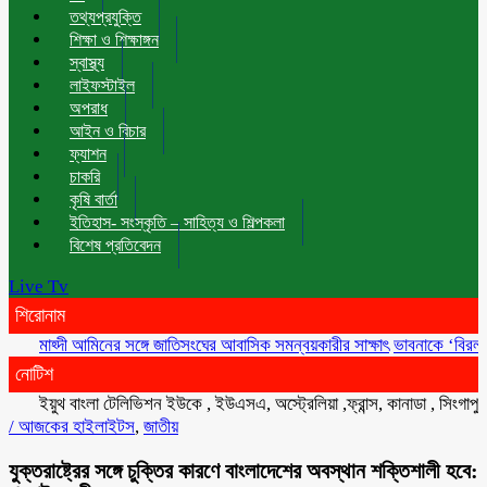
তথ্যপ্রযুক্তি
শিক্ষা ও শিক্ষাঙ্গন
স্বাস্থ্য
লাইফস্টাইল
অপরাধ
আইন ও বিচার
ফ্যাশন
চাকরি
কৃষি বার্তা
ইতিহাস- সংস্কৃতি – সাহিত্য ও শিল্পকলা
বিশেষ প্রতিবেদন
Live Tv
শিরোনাম
মাহ্দী আমিনের সঙ্গে জাতিসংঘের আবাসিক সমন্বয়কারীর সাক্ষাৎ
ভাবনাকে ‘বিরল প্রতিভা’
নোটিশ
ইয়ুথ বাংলা টেলিভিশন ইউকে , ইউএসএ, অস্ট্রেলিয়া ,ফ্রান্স, কানাডা , সিংগাপুর , মা
/
আজকের হাইলাইটস
,
জাতীয়
যুক্তরাষ্ট্রের সঙ্গে চুক্তির কারণে বাংলাদেশের অবস্থান শক্তিশালী হবে: