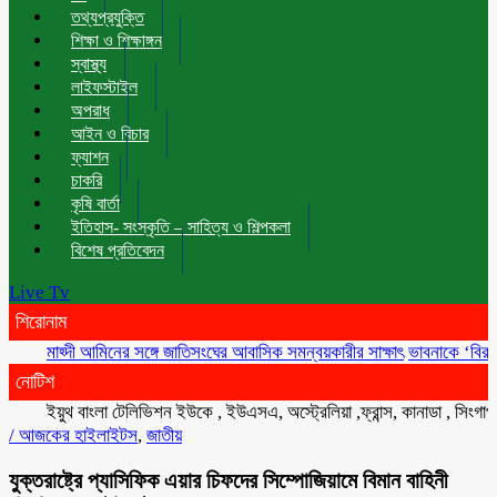
তথ্যপ্রযুক্তি
শিক্ষা ও শিক্ষাঙ্গন
স্বাস্থ্য
লাইফস্টাইল
অপরাধ
আইন ও বিচার
ফ্যাশন
চাকরি
কৃষি বার্তা
ইতিহাস- সংস্কৃতি – সাহিত্য ও শিল্পকলা
বিশেষ প্রতিবেদন
Live Tv
শিরোনাম
মাহ্দী আমিনের সঙ্গে জাতিসংঘের আবাসিক সমন্বয়কারীর সাক্ষাৎ
ভাবনাকে ‘বিরল প্রতিভা
নোটিশ
ইয়ুথ বাংলা টেলিভিশন ইউকে , ইউএসএ, অস্ট্রেলিয়া ,ফ্রান্স, কানাডা , সিংগাপুর , ম
/
আজকের হাইলাইটস
,
জাতীয়
যুক্তরাষ্ট্রে প্যাসিফিক এয়ার চিফদের সিম্পোজিয়ামে বিমান বাহিনী