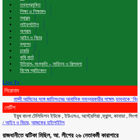
তথ্যপ্রযুক্তি
শিক্ষা ও শিক্ষাঙ্গন
স্বাস্থ্য
লাইফস্টাইল
অপরাধ
আইন ও বিচার
ফ্যাশন
চাকরি
কৃষি বার্তা
ইতিহাস- সংস্কৃতি – সাহিত্য ও শিল্পকলা
বিশেষ প্রতিবেদন
Live Tv
শিরোনাম
মাহ্দী আমিনের সঙ্গে জাতিসংঘের আবাসিক সমন্বয়কারীর সাক্ষাৎ
ভাবনাকে ‘বিরল প্রতিভা
নোটিশ
ইয়ুথ বাংলা টেলিভিশন ইউকে , ইউএসএ, অস্ট্রেলিয়া ,ফ্রান্স, কানাডা , সিংগাপুর , ম
/
আইন ও বিচার
,
আজকের হাইলাইটস
রাজধানীতে ঝটিকা মিছিল, আ. লীগের ২৬ নেতাকর্মী কারাগারে