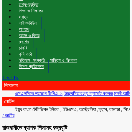
তথ্যপ্রযুক্তি
শিক্ষা ও শিক্ষাঙ্গন
স্বাস্থ্য
লাইফস্টাইল
অপরাধ
আইন ও বিচার
ফ্যাশন
চাকরি
কৃষি বার্তা
ইতিহাস- সংস্কৃতি – সাহিত্য ও শিল্পকলা
বিশেষ প্রতিবেদন
Live Tv
শিরোনাম
এসএসসিতে শতভাগ জিপিএ-৫, উচ্ছ্বসিত রংপুর ক্যাডেট কলেজ
মাহ্দী আমিনের সঙ্গ
নোটিশ
ইয়ুথ বাংলা টেলিভিশন ইউকে , ইউএসএ, অস্ট্রেলিয়া ,ফ্রান্স, কানাডা , সিংগাপুর , 
/
জাতীয়
রাজধানীতে ব্যাপক শিলাসহ বজ্রবৃষ্টি