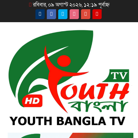
রবিবার, ০৯ অগাস্ট ২০২৬, ১২:১৯ পূর্বাহ্ন