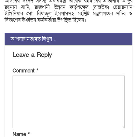
আসনের সংসদ সদস্য প্রধানমন্ত্রী তারেক রহমানের প্রতিনিধি আব্দুর
রহমান সানি, রাজধানী উন্নয়ন কর্তৃপক্ষের (রাজউক) চেয়ারম্যান
ইঞ্জিনিয়ার মো. রিয়াজুল ইসলামসহ সংশ্লিষ্ট মন্ত্রণালয়ের সচিব ও
বিভাগের ঊর্ধ্বতন কর্মকর্তারা উপস্থিত ছিলেন।
আপনার মতামত লিখুন :
Leave a Reply
Comment
*
Name
*