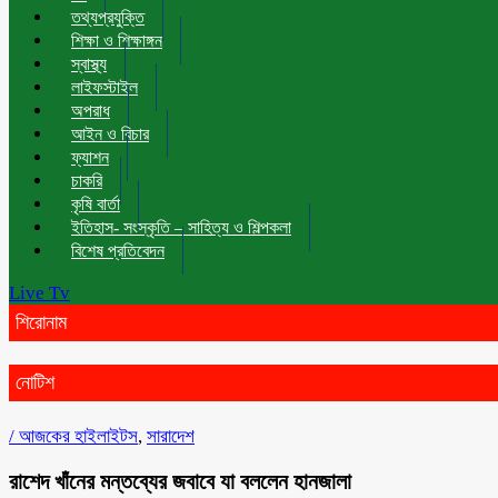
তথ্যপ্রযুক্তি
শিক্ষা ও শিক্ষাঙ্গন
স্বাস্থ্য
লাইফস্টাইল
অপরাধ
আইন ও বিচার
ফ্যাশন
চাকরি
কৃষি বার্তা
ইতিহাস- সংস্কৃতি – সাহিত্য ও শিল্পকলা
বিশেষ প্রতিবেদন
Live Tv
শিরোনাম
নোটিশ
/
আজকের হাইলাইটস
,
সারাদেশ
রাশেদ খাঁনের মন্তব্যের জবাবে যা বললেন হানজালা