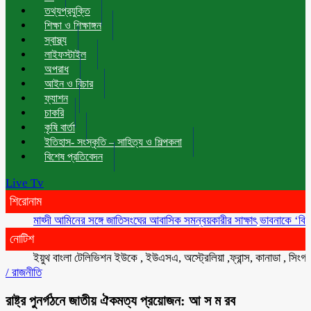
তথ্যপ্রযুক্তি
শিক্ষা ও শিক্ষাঙ্গন
স্বাস্থ্য
লাইফস্টাইল
অপরাধ
আইন ও বিচার
ফ্যাশন
চাকরি
কৃষি বার্তা
ইতিহাস- সংস্কৃতি – সাহিত্য ও শিল্পকলা
বিশেষ প্রতিবেদন
Live Tv
শিরোনাম
মাহ্দী আমিনের সঙ্গে জাতিসংঘের আবাসিক সমন্বয়কারীর সাক্ষাৎ
ভাবনাকে ‘বিরল প্রতিভ
নোটিশ
ইয়ুথ বাংলা টেলিভিশন ইউকে , ইউএসএ, অস্ট্রেলিয়া ,ফ্রান্স, কানাডা , সিংগাপুর , 
/
রাজনীতি
রাষ্ট্র পুনর্গঠনে জাতীয় ঐকমত্য প্রয়োজন: আ স ম রব