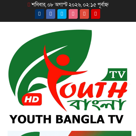
শনিবার, ০৮ অগাস্ট ২০২৬, ০২:১৫ পূর্বাহ্ন