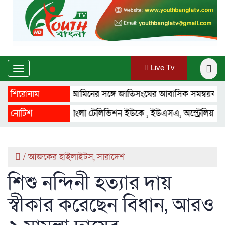
Live Tv
Toggle
navigation
শিরোনাম
মাহ্দী আমিনের সঙ্গে জাতিসংঘের আবাসিক সমন্বয়কারীর সাক্ষ
নোটিশ
ইয়ুথ বাংলা টেলিভিশন ইউকে , ইউএসএ, অস্ট্রেলিয়া ,ফ্রান্স, কা
/
আজকের হাইলাইটস
,
সারাদেশ
শিশু নন্দিনী হত্যার দায়
স্বীকার করেছেন বিধান, আরও