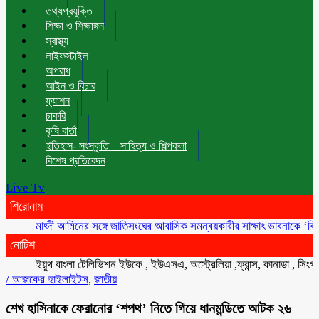
তথ্যপ্রযুক্তি
শিক্ষা ও শিক্ষাঙ্গন
স্বাস্থ্য
লাইফস্টাইল
অপরাধ
আইন ও বিচার
ফ্যাশন
চাকরি
কৃষি বার্তা
ইতিহাস- সংস্কৃতি – সাহিত্য ও শিল্পকলা
বিশেষ প্রতিবেদন
Live Tv
শিরোনাম
মাহ্দী আমিনের সঙ্গে জাতিসংঘের আবাসিক সমন্বয়কারীর সাক্ষাৎ
ভাবনাকে ‘বিরল প্রতিভ
নোটিশ
ইয়ুথ বাংলা টেলিভিশন ইউকে , ইউএসএ, অস্ট্রেলিয়া ,ফ্রান্স, কানাডা , সিংগাপুর , 
/
আজকের হাইলাইটস
,
জাতীয়
শেখ হাসিনাকে ফেরানোর ‘শপথ’ নিতে গিয়ে ধানমন্ডিতে আটক ২৬