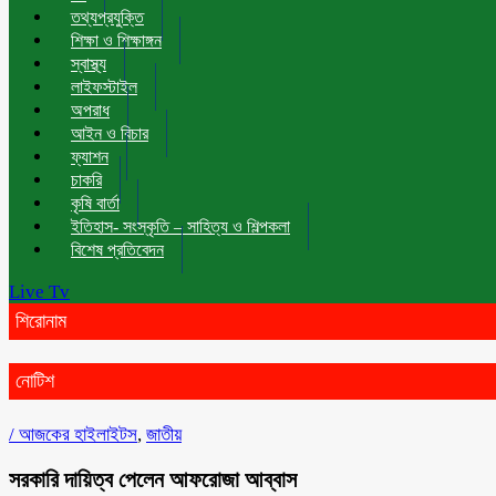
তথ্যপ্রযুক্তি
শিক্ষা ও শিক্ষাঙ্গন
স্বাস্থ্য
লাইফস্টাইল
অপরাধ
আইন ও বিচার
ফ্যাশন
চাকরি
কৃষি বার্তা
ইতিহাস- সংস্কৃতি – সাহিত্য ও শিল্পকলা
বিশেষ প্রতিবেদন
Live Tv
শিরোনাম
নোটিশ
/
আজকের হাইলাইটস
,
জাতীয়
সরকারি দায়িত্ব পেলেন আফরোজা আব্বাস