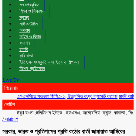
তথ্যপ্রযুক্তি
শিক্ষা ও শিক্ষাঙ্গন
স্বাস্থ্য
লাইফস্টাইল
অপরাধ
আইন ও বিচার
ফ্যাশন
চাকরি
কৃষি বার্তা
ইতিহাস- সংস্কৃতি – সাহিত্য ও শিল্পকলা
বিশেষ প্রতিবেদন
Live Tv
শিরোনাম
এসএসসিতে শতভাগ জিপিএ-৫, উচ্ছ্বসিত রংপুর ক্যাডেট কলেজ
মাহ্দী আমিনের সঙ্
নোটিশ
ইয়ুথ বাংলা টেলিভিশন ইউকে , ইউএসএ, অস্ট্রেলিয়া ,ফ্রান্স, কানাডা , সিংগাপুর ,
/
সারাদেশ
সরকার, ভারত ও প্রতিপক্ষের প্রতি কঠোর বার্তা জামায়াত আমিরের