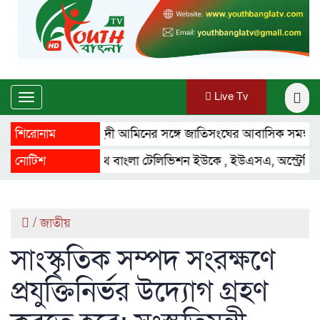
Live Tv
Toggle
navigation
শিরোনাম
মাহ্দী আমিনের সঙ্গে জাতিসংঘের আবাসিক সমন্বয়কারীর সা
নোটিশ
ইয়ুথ বাংলা টেলিভিশন ইউকে , ইউএসএ, অস্ট্রেলিয়া ,ফ্রান্স
/
জাতীয়
সাংস্কৃতিক সম্পদ সংরক্ষণে
প্রযুক্তিনির্ভর উদ্যোগ গ্রহণ