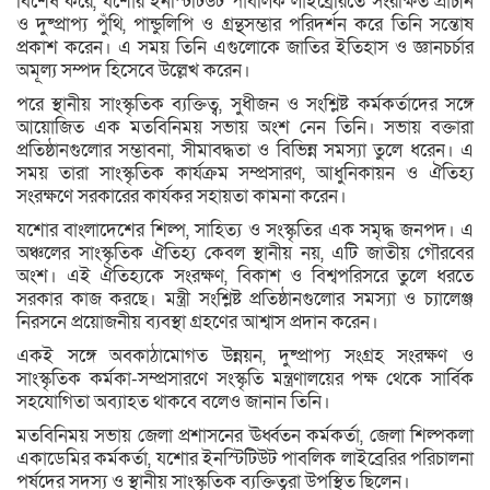
বিশেষ করে, যশোর ইনস্টিটিউট পাবলিক লাইব্রেরিতে সংরক্ষিত প্রাচীন
ও দুষ্প্রাপ্য পুঁথি, পান্ডুলিপি ও গ্রন্থসম্ভার পরিদর্শন করে তিনি সন্তোষ
প্রকাশ করেন। এ সময় তিনি এগুলোকে জাতির ইতিহাস ও জ্ঞানচর্চার
অমূল্য সম্পদ হিসেবে উল্লেখ করেন।
পরে স্থানীয় সাংস্কৃতিক ব্যক্তিত্ব, সুধীজন ও সংশ্লিষ্ট কর্মকর্তাদের সঙ্গে
আয়োজিত এক মতবিনিময় সভায় অংশ নেন তিনি। সভায় বক্তারা
প্রতিষ্ঠানগুলোর সম্ভাবনা, সীমাবদ্ধতা ও বিভিন্ন সমস্যা তুলে ধরেন। এ
সময় তারা সাংস্কৃতিক কার্যক্রম সম্প্রসারণ, আধুনিকায়ন ও ঐতিহ্য
সংরক্ষণে সরকারের কার্যকর সহায়তা কামনা করেন।
যশোর বাংলাদেশের শিল্প, সাহিত্য ও সংস্কৃতির এক সমৃদ্ধ জনপদ। এ
অঞ্চলের সাংস্কৃতিক ঐতিহ্য কেবল স্থানীয় নয়, এটি জাতীয় গৌরবের
অংশ। এই ঐতিহ্যকে সংরক্ষণ, বিকাশ ও বিশ্বপরিসরে তুলে ধরতে
সরকার কাজ করছে। মন্ত্রী সংশ্লিষ্ট প্রতিষ্ঠানগুলোর সমস্যা ও চ্যালেঞ্জ
নিরসনে প্রয়োজনীয় ব্যবস্থা গ্রহণের আশ্বাস প্রদান করেন।
একই সঙ্গে অবকাঠামোগত উন্নয়ন, দুষ্প্রাপ্য সংগ্রহ সংরক্ষণ ও
সাংস্কৃতিক কর্মকা-সম্প্রসারণে সংস্কৃতি মন্ত্রণালয়ের পক্ষ থেকে সার্বিক
সহযোগিতা অব্যাহত থাকবে বলেও জানান তিনি।
মতবিনিময় সভায় জেলা প্রশাসনের ঊর্ধ্বতন কর্মকর্তা, জেলা শিল্পকলা
একাডেমির কর্মকর্তা, যশোর ইনস্টিটিউট পাবলিক লাইব্রেরির পরিচালনা
পর্ষদের সদস্য ও স্থানীয় সাংস্কৃতিক ব্যক্তিত্বরা উপস্থিত ছিলেন।