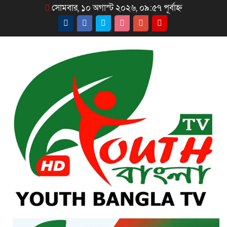
সোমবার, ১০ অগাস্ট ২০২৬, ০৯:৫৭ পূর্বাহ্ন