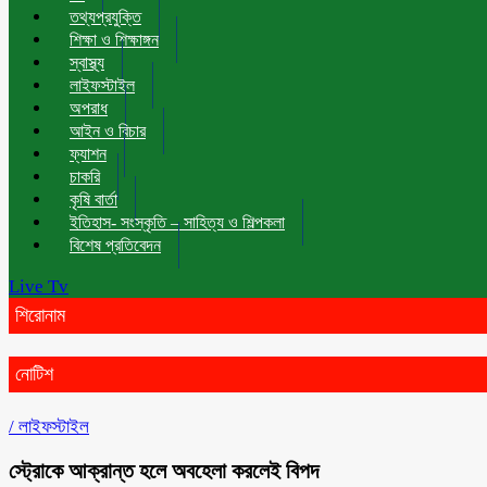
তথ্যপ্রযুক্তি
শিক্ষা ও শিক্ষাঙ্গন
স্বাস্থ্য
লাইফস্টাইল
অপরাধ
আইন ও বিচার
ফ্যাশন
চাকরি
কৃষি বার্তা
ইতিহাস- সংস্কৃতি – সাহিত্য ও শিল্পকলা
বিশেষ প্রতিবেদন
Live Tv
শিরোনাম
নোটিশ
/
লাইফস্টাইল
স্ট্রোকে আক্রান্ত হলে অবহেলা করলেই বিপদ