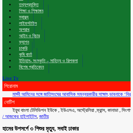
তথ্যপ্রযুক্তি
শিক্ষা ও শিক্ষাঙ্গন
স্বাস্থ্য
লাইফস্টাইল
অপরাধ
আইন ও বিচার
ফ্যাশন
চাকরি
কৃষি বার্তা
ইতিহাস- সংস্কৃতি – সাহিত্য ও শিল্পকলা
বিশেষ প্রতিবেদন
Live Tv
শিরোনাম
মাহ্দী আমিনের সঙ্গে জাতিসংঘের আবাসিক সমন্বয়কারীর সাক্ষাৎ
ভাবনাকে ‘বিরল প্রতি
নোটিশ
ইয়ুথ বাংলা টেলিভিশন ইউকে , ইউএসএ, অস্ট্রেলিয়া ,ফ্রান্স, কানাডা , সিংগাপুর ,
/
আজকের হাইলাইটস
,
জাতীয়
হামের উপসর্গে ৩ শিশুর মৃত্যু, সবাই ঢাকার