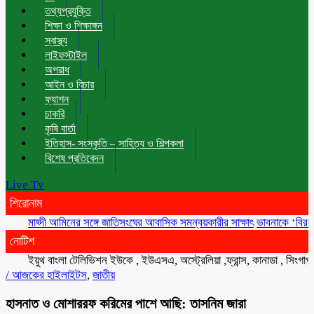
তথ্যপ্রযুক্তি
শিক্ষা ও শিক্ষাঙ্গন
স্বাস্থ্য
লাইফস্টাইল
অপরাধ
আইন ও বিচার
ফ্যাশন
চাকরি
কৃষি বার্তা
ইতিহাস- সংস্কৃতি – সাহিত্য ও শিল্পকলা
বিশেষ প্রতিবেদন
Live Tv
শিরোনাম
মাহ্দী আমিনের সঙ্গে জাতিসংঘের আবাসিক সমন্বয়কারীর সাক্ষাৎ
ভাবনাকে ‘বিরল প্রতিভা
নোটিশ
ইয়ুথ বাংলা টেলিভিশন ইউকে , ইউএসএ, অস্ট্রেলিয়া ,ফ্রান্স, কানাডা , সিংগাপুর , ম
/
আজকের হাইলাইটস
,
জাতীয়
হাসনাত ও মোশাররফ করিমের পাশে আছি: তাসনিম জারা