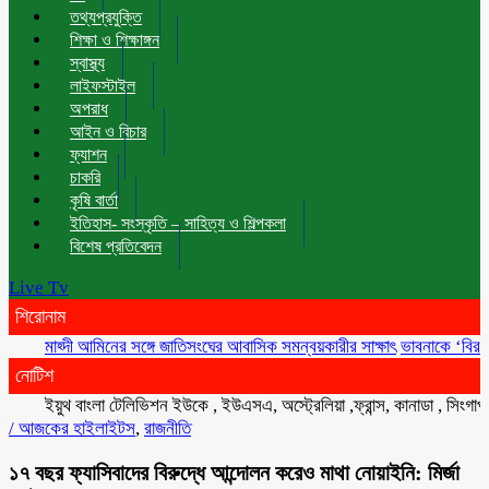
তথ্যপ্রযুক্তি
শিক্ষা ও শিক্ষাঙ্গন
স্বাস্থ্য
লাইফস্টাইল
অপরাধ
আইন ও বিচার
ফ্যাশন
চাকরি
কৃষি বার্তা
ইতিহাস- সংস্কৃতি – সাহিত্য ও শিল্পকলা
বিশেষ প্রতিবেদন
Live Tv
শিরোনাম
মাহ্দী আমিনের সঙ্গে জাতিসংঘের আবাসিক সমন্বয়কারীর সাক্ষাৎ
ভাবনাকে ‘বিরল প্রতি
নোটিশ
ইয়ুথ বাংলা টেলিভিশন ইউকে , ইউএসএ, অস্ট্রেলিয়া ,ফ্রান্স, কানাডা , সিংগাপুর ,
/
আজকের হাইলাইটস
,
রাজনীতি
১৭ বছর ফ্যাসিবাদের বিরুদ্ধে আন্দোলন করেও মাথা নোয়াইনি: মির্জা