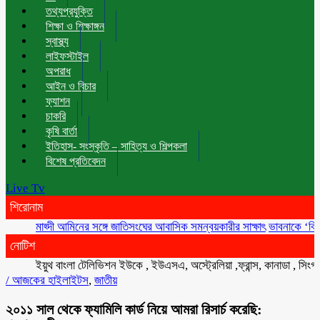
তথ্যপ্রযুক্তি
শিক্ষা ও শিক্ষাঙ্গন
স্বাস্থ্য
লাইফস্টাইল
অপরাধ
আইন ও বিচার
ফ্যাশন
চাকরি
কৃষি বার্তা
ইতিহাস- সংস্কৃতি – সাহিত্য ও শিল্পকলা
বিশেষ প্রতিবেদন
Live Tv
শিরোনাম
মাহ্দী আমিনের সঙ্গে জাতিসংঘের আবাসিক সমন্বয়কারীর সাক্ষাৎ
ভাবনাকে ‘বিরল প্রতি
নোটিশ
ইয়ুথ বাংলা টেলিভিশন ইউকে , ইউএসএ, অস্ট্রেলিয়া ,ফ্রান্স, কানাডা , সিংগাপুর , 
/
আজকের হাইলাইটস
,
জাতীয়
২০১১ সাল থেকে ফ্যামিলি কার্ড নিয়ে আমরা রিসার্চ করেছি: