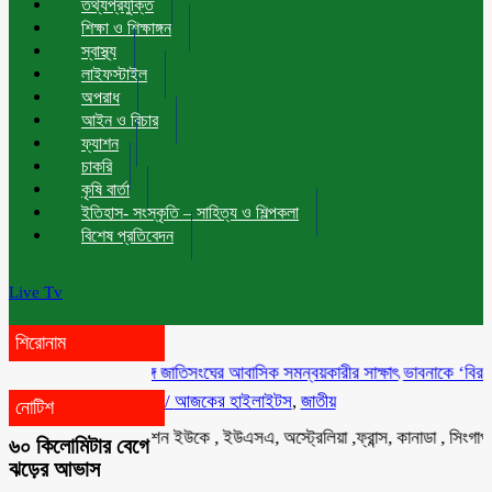
তথ্যপ্রযুক্তি
শিক্ষা ও শিক্ষাঙ্গন
স্বাস্থ্য
লাইফস্টাইল
অপরাধ
আইন ও বিচার
ফ্যাশন
চাকরি
কৃষি বার্তা
ইতিহাস- সংস্কৃতি – সাহিত্য ও শিল্পকলা
বিশেষ প্রতিবেদন
Live Tv
শিরোনাম
মাহ্দী আমিনের সঙ্গে জাতিসংঘের আবাসিক সমন্বয়কারীর সাক্ষাৎ
ভাবনাকে ‘বিরল প্রতিভা
/
আজকের হাইলাইটস
,
জাতীয়
নোটিশ
ইয়ুথ বাংলা টেলিভিশন ইউকে , ইউএসএ, অস্ট্রেলিয়া ,ফ্রান্স, কানাডা , সিংগাপুর , মা
৬০ কিলোমিটার বেগে
ঝড়ের আভাস