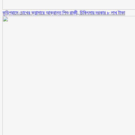
কুড়িগ্রামে চোখের ক্যান্সারে আক্রান্ত শিশু রাব্বী, চিকিৎসায় দরকার ৮ লাখ টাকা