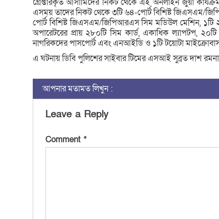
‎‎গ্রেপ্তারকৃত আসামিদের নিকট থেকে এই অনলাইন জুয়া কার্যক্
এসময় তাদের নিকট থেকে ৩টি ৬৪-পোর্ট বিশিষ্ট জিএসএম/জ
পোর্ট বিশিষ্ট জিএসএম/জিপিআরএস সিম মডিউল মেশিন, ১টি ২
অপারেটরের প্রায় ২৮০টি সিম কার্ড, একাধিক ল্যাপটপ, ২০টি বিভি
নাগরিকদের পাসপোর্ট এবং এনআইডি ও ১টি টয়োটা মাইক্রোবাস 
‎‎এ ঘটনায় ডিবি পুলিশের সাইবার টিমের এসআই সুব্রত দাশ রমন
আপনার মতামত লিখুন :
Leave a Reply
Comment
*