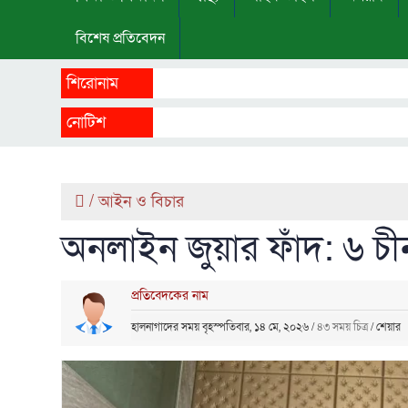
বিশেষ প্রতিবেদন
শিরোনাম
নোটিশ
/
আইন ও বিচার
অনলাইন জুয়ার ফাঁদ: ‎৬ চ
প্রতিবেদকের নাম
হালনাগাদের সময় বৃহস্পতিবার, ১৪ মে, ২০২৬
/
৪৩ সময় চিত্র
/
শেয়ার