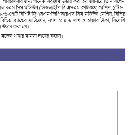
রম পরিচালনার জন্য অনেক সরঞ্জাম উদ্ধার করা হয় জানিয়ে তিনি বলেন,
িপিআরএস সিম মডিউল (ভিওআইপি জিএসএম গেটওয়ে) মেশিন, ১টি ৮-
৫৬-পোর্ট বিশিষ্ট জিএসএম/জিপিআরএস সিম মডিউল মেশিন, বিভিন্ন
ন্ন ব্র্যান্ডের স্মার্টফোন, নগদ প্রায় ৬ লাখ ৫ হাজার টাকা, বিদেশি
উদ্ধার করা হয়।
া মডেল থানায় মামলা দায়ের করেন।