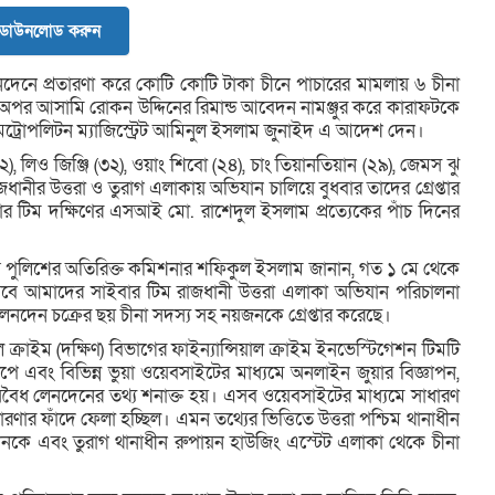
 ডাউনলোড করুন
নদেনে প্রতারণা করে কোটি কোটি টাকা চীনে পাচারের মামলায় ৬ চীনা
‎অপর আসামি রোকন উদ্দিনের রিমান্ড আবেদন নামঞ্জুর করে কারাফটকে
মেট্রোপলিটন ম্যাজিস্ট্রেট আমিনুল ইসলাম জুনাইদ এ আদেশ দেন।
), লিও জিঞ্জি (৩২), ওয়াং শিবো (২৪), চাং তিয়ানতিয়ান (২৯), জেমস ঝু
ানীর উত্তরা ও তুরাগ এলাকায় অভিযান চালিয়ে বুধবার তাদের গ্রেপ্তার
বার টিম দক্ষিণের এসআই মো. রাশেদুল ইসলাম প্রত্যেকের পাঁচ দিনের
বি পুলিশের অতিরিক্ত কমিশনার শফিকুল ইসলাম জানান, ‎গত ১ মে থেকে
েবে আমাদের সাইবার টিম রাজধানী উত্তরা এলাকা অভিযান পরিচালনা
নদেন চক্রের ছয় চীনা সদস্য সহ নয়জনকে গ্রেপ্তার করেছে।
 ক্রাইম (দক্ষিণ) বিভাগের ফাইন্যান্সিয়াল ক্রাইম ইনভেস্টিগেশন টিমটি
পে এবং বিভিন্ন ভুয়া ওয়েবসাইটের মাধ্যমে অনলাইন জুয়ার বিজ্ঞাপন,
ধ লেনদেনের তথ্য শনাক্ত হয়। এসব ওয়েবসাইটের মাধ্যমে সাধারণ
তারণার ফাঁদে ফেলা হচ্ছিল। এমন তথ্যের ভিত্তিতে উত্তরা পশ্চিম থানাধীন
নকে এবং তুরাগ থানাধীন রুপায়ন হাউজিং এস্টেট এলাকা থেকে চীনা