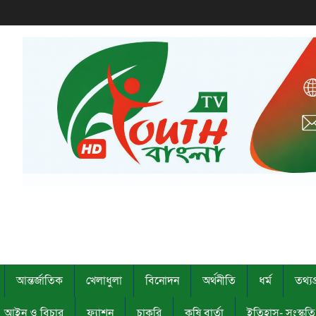
আন্তর্জাতিক
খেলাধুলা
বিনোদন
অর্থনীতি
ধর্ম
তথ্যপ্
আইন ও বিচার
ফ্যাশন
চাকরি
কৃষি বার্তা
ইতিহাস- সংস্কৃত