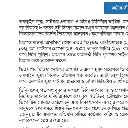
ফটোকার্ড
‎অনলাইন জুয়া, সাইবার প্রতারণা ও অবৈধ ডিজিটাল আর্থিক লে
নাগরিকসহ ৮ জনের দুই দিনের রিমান্ড মঞ্জুর করেছেন আদালত।
জিজ্ঞাসাবাদের নির্দেশ দিয়েছেন আদালত। বৃহস্পতিবার ঢাকার 
‎‎রিমান্ডে যাওয়া আসামিরা হলেন-এমএ জি (৩৩), ঝাং জিয়াহাও (২২
(৪৩), মো. কাউসার হোসেন (২৪) ও মো. আব্দুল-কারিম (২৮)। ‎রাজধ
করে ডিবি পুলিশ। মামলার তদন্ত কর্মকর্তা ডিবি পুলিশের সাই
রিমান্ড চেয়ে আবেদন করেন।
‎ডিএমপির মিডিয়া সেন্টারে আয়োজিত এক সংবাদ সম্মেলনে ডি
অনলাইন জুয়ার বিরুদ্ধে অভিযান শুরু করেছি। এরই অংশ হিস
করে অনলাইন জুয়া সাইবার প্রতারণা ও অবৈধ ডিজিটাল আর্থিক লে
‎‎তিনি বলেন, গতকাল বুধবার সকালে ডিবি-সাইবার অ্যান্ড স্পেশাল
নিয়মিত সাইবার মনিটরিংকালে ফেসবুক, ইউটিউব, টেলিগ্রাম গ্রু
ডিপোজিট বোনাসের প্রলোভন এবং বিকাশ/নগদ ব্যবহার করে অবৈ
মানুষকে স্বল্প সময়ে দ্বিগুণ-তিনগুণ লাভের প্রলোভন দেখিয়ে প্র
১৩ নং সেক্টর এলাকায় অভিযান চালিয়ে কাউসার, করিম ও রোক
নাগরিকদের গ্রেপ্তার করা হয়।