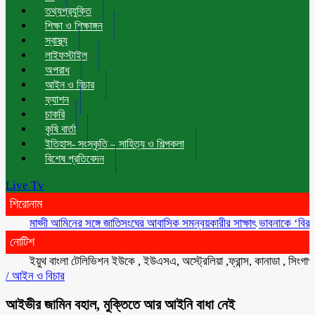
তথ্যপ্রযুক্তি
শিক্ষা ও শিক্ষাঙ্গন
স্বাস্থ্য
লাইফস্টাইল
অপরাধ
আইন ও বিচার
ফ্যাশন
চাকরি
কৃষি বার্তা
ইতিহাস- সংস্কৃতি – সাহিত্য ও শিল্পকলা
বিশেষ প্রতিবেদন
Live Tv
শিরোনাম
মাহ্দী আমিনের সঙ্গে জাতিসংঘের আবাসিক সমন্বয়কারীর সাক্ষাৎ
ভাবনাকে ‘বিরল প্রতিভা
নোটিশ
ইয়ুথ বাংলা টেলিভিশন ইউকে , ইউএসএ, অস্ট্রেলিয়া ,ফ্রান্স, কানাডা , সিংগাপুর , ম
/
আইন ও বিচার
আইভীর জামিন বহাল, মুক্তিতে আর আইনি বাধা নেই