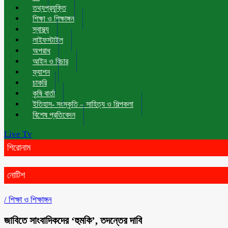
তথ্যপ্রযুক্তি
শিক্ষা ও শিক্ষাঙ্গন
স্বাস্থ্য
লাইফস্টাইল
অপরাধ
আইন ও বিচার
ফ্যাশন
চাকরি
কৃষি বার্তা
ইতিহাস- সংস্কৃতি – সাহিত্য ও শিল্পকলা
বিশেষ প্রতিবেদন
Live Tv
শিরোনাম
নোটিশ
/
শিক্ষা ও শিক্ষাঙ্গন
জাবিতে সাংবাদিকদের ‘হুমকি’, তদন্তের দাবি