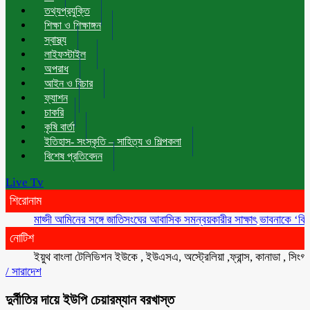
তথ্যপ্রযুক্তি
শিক্ষা ও শিক্ষাঙ্গন
স্বাস্থ্য
লাইফস্টাইল
অপরাধ
আইন ও বিচার
ফ্যাশন
চাকরি
কৃষি বার্তা
ইতিহাস- সংস্কৃতি – সাহিত্য ও শিল্পকলা
বিশেষ প্রতিবেদন
Live Tv
শিরোনাম
মাহ্দী আমিনের সঙ্গে জাতিসংঘের আবাসিক সমন্বয়কারীর সাক্ষাৎ
ভাবনাকে ‘বিরল প্রতিভ
নোটিশ
ইয়ুথ বাংলা টেলিভিশন ইউকে , ইউএসএ, অস্ট্রেলিয়া ,ফ্রান্স, কানাডা , সিংগাপুর , 
/
সারাদেশ
দুর্নীতির দায়ে ইউপি চেয়ারম্যান বরখাস্ত