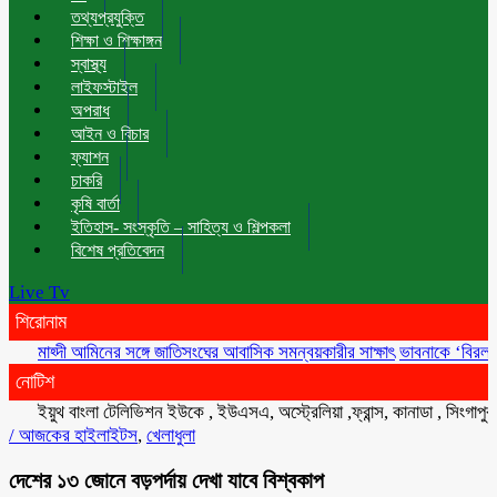
তথ্যপ্রযুক্তি
শিক্ষা ও শিক্ষাঙ্গন
স্বাস্থ্য
লাইফস্টাইল
অপরাধ
আইন ও বিচার
ফ্যাশন
চাকরি
কৃষি বার্তা
ইতিহাস- সংস্কৃতি – সাহিত্য ও শিল্পকলা
বিশেষ প্রতিবেদন
Live Tv
শিরোনাম
মাহ্দী আমিনের সঙ্গে জাতিসংঘের আবাসিক সমন্বয়কারীর সাক্ষাৎ
ভাবনাকে ‘বিরল প্রতিভা
নোটিশ
ইয়ুথ বাংলা টেলিভিশন ইউকে , ইউএসএ, অস্ট্রেলিয়া ,ফ্রান্স, কানাডা , সিংগাপুর , মা
/
আজকের হাইলাইটস
,
খেলাধুলা
দেশের ১৩ জোনে বড়পর্দায় দেখা যাবে বিশ্বকাপ