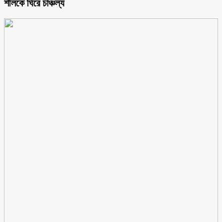
শীলকে ঘিরে চাঞ্চল্য