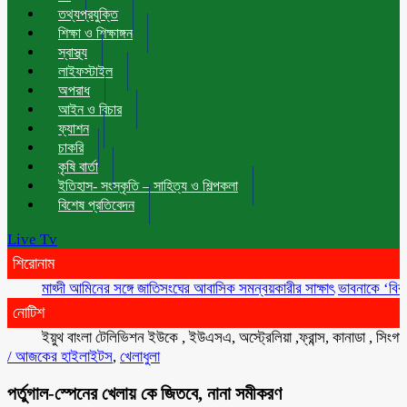
তথ্যপ্রযুক্তি
শিক্ষা ও শিক্ষাঙ্গন
স্বাস্থ্য
লাইফস্টাইল
অপরাধ
আইন ও বিচার
ফ্যাশন
চাকরি
কৃষি বার্তা
ইতিহাস- সংস্কৃতি – সাহিত্য ও শিল্পকলা
বিশেষ প্রতিবেদন
Live Tv
শিরোনাম
মাহ্দী আমিনের সঙ্গে জাতিসংঘের আবাসিক সমন্বয়কারীর সাক্ষাৎ
ভাবনাকে ‘বিরল প্রতিভ
নোটিশ
ইয়ুথ বাংলা টেলিভিশন ইউকে , ইউএসএ, অস্ট্রেলিয়া ,ফ্রান্স, কানাডা , সিংগাপুর , 
/
আজকের হাইলাইটস
,
খেলাধুলা
পর্তুগাল-স্পেনের খেলায় কে জিতবে, নানা সমীকরণ