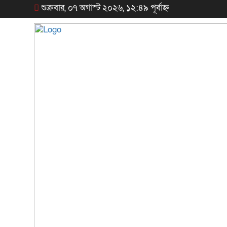
শুক্রবার, ০৭ অগাস্ট ২০২৬, ১২:৪৯ পূর্বাহ্ন